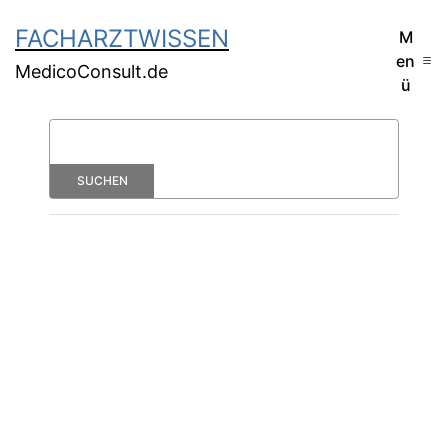
FACHARZTWISSEN
M
en
MedicoConsult.de
ü