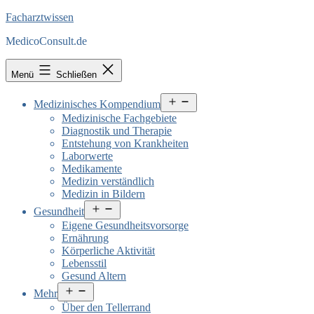
Facharztwissen
MedicoConsult.de
Menü
Schließen
Menü
Medizinisches Kompendium
öffnen
Medizinische Fachgebiete
Diagnostik und Therapie
Entstehung von Krankheiten
Laborwerte
Medikamente
Medizin verständlich
Medizin in Bildern
Menü
Gesundheit
öffnen
Eigene Gesundheitsvorsorge
Ernährung
Körperliche Aktivität
Lebensstil
Gesund Altern
Menü
Mehr
öffnen
Über den Tellerrand