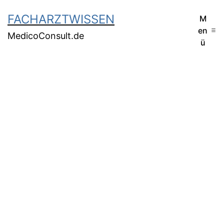
FACHARZTWISSEN
M
en
MedicoConsult.de
ü