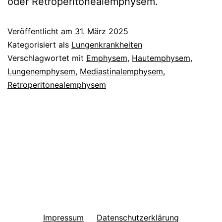
oder Retroperitonealemphysem.
Veröffentlicht am
31. März 2025
Kategorisiert als
Lungenkrankheiten
Verschlagwortet mit
Emphysem
,
Hautemphysem
,
Lungenemphysem
,
Mediastinalemphysem
,
Retroperitonealemphysem
Impressum
Datenschutzerklärung