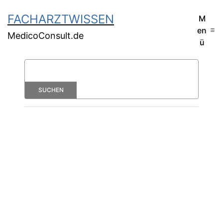
FACHARZTWISSEN
M
en
MedicoConsult.de
ü