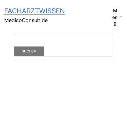
FACHARZTWISSEN
M
en
MedicoConsult.de
ü