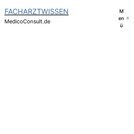
FACHARZTWISSEN
M
en
MedicoConsult.de
ü