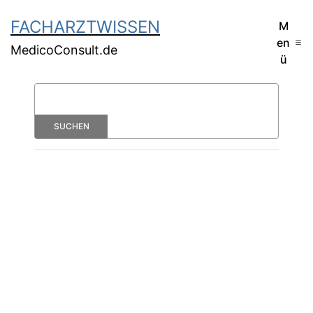
FACHARZTWISSEN
M
en
MedicoConsult.de
ü