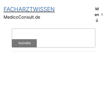
FACHARZTWISSEN
M
en
MedicoConsult.de
ü