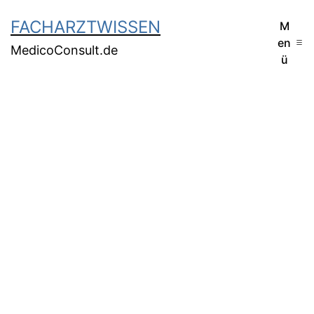
FACHARZTWISSEN
M
en
MedicoConsult.de
ü