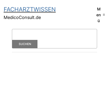
FACHARZTWISSEN
M
en
MedicoConsult.de
ü