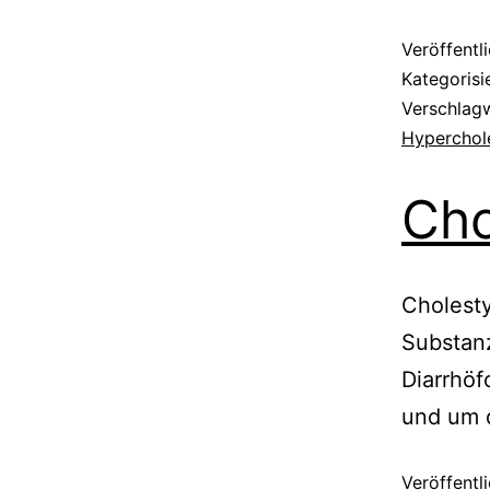
Veröffentl
Kategorisi
Verschlag
Hyperchol
Cho
Cholesty
Substanz
Diarrhö
und um d
Veröffentl