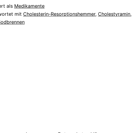
ert als
Medikamente
wortet mit
Cholesterin-Resorptionshemmer
,
Cholestyramin
,
Sodbrennen