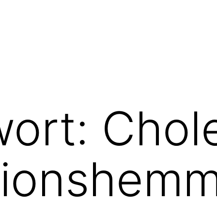
wort:
Chole
tionshemm