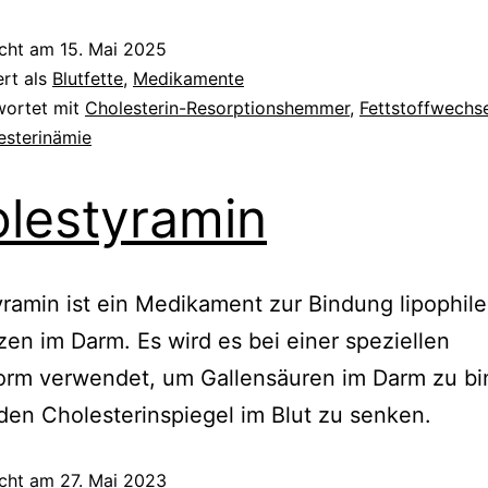
icht am
15. Mai 2025
ert als
Blutfette
,
Medikamente
wortet mit
Cholesterin-Resorptionshemmer
,
Fettstoffwechs
esterinämie
lestyramin
ramin ist ein Medikament zur Bindung lipophile
en im Darm. Es wird es bei einer speziellen
form verwendet, um Gallensäuren im Darm zu bi
en Cholesterinspiegel im Blut zu senken.
icht am
27. Mai 2023