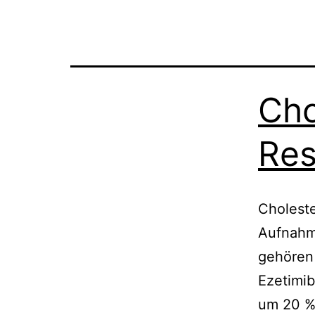
Cho
Res
Choleste
Aufnahm
gehören 
Ezetimib
um 20 %