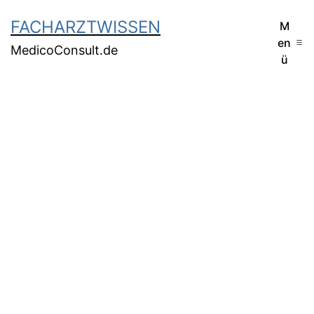
FACHARZTWISSEN
M
en
MedicoConsult.de
ü