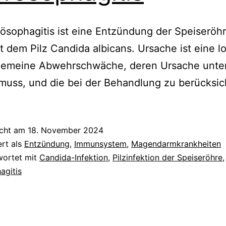
ösophagitis ist eine Entzündung der Speiseröh
it dem Pilz Candida albicans. Ursache ist eine l
lgemeine Abwehrschwäche, deren Ursache unte
uss, und die bei der Behandlung zu berücksic
icht am
18. November 2024
ert als
Entzündung
,
Immunsystem
,
Magendarmkrankheiten
wortet mit
Candida-Infektion
,
Pilzinfektion der Speiseröhre
,
agitis