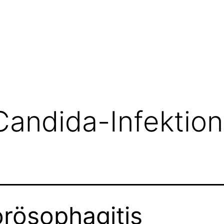
Candida-Infektion
rösophagitis