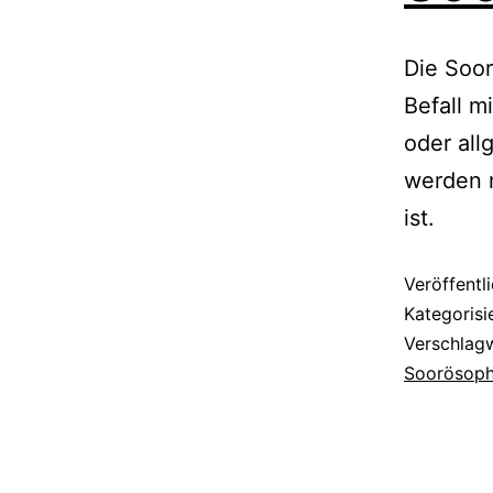
Die Soor
Befall m
oder al
werden m
ist.
Veröffentl
Kategorisi
Verschlag
Soorösoph