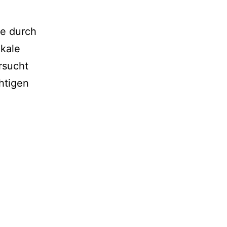
re durch
okale
rsucht
htigen