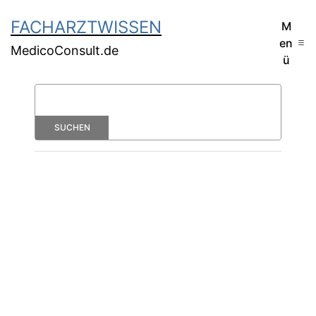
FACHARZTWISSEN
M
en
MedicoConsult.de
ü