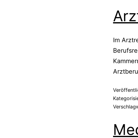
Arz
Im Arztr
Berufsre
Kammerr
Arztber
Veröffentl
Kategorisi
Verschlag
Med