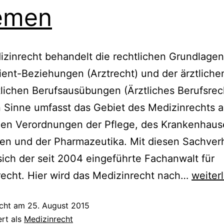
emen
zinrecht behandelt die rechtlichen Grundlagen
ient-Beziehungen (Arztrecht) und der ärztliche
lichen Berufsausübungen (Ärztliches Berufsrech
 Sinne umfasst das Gebiet des Medizinrechts a
hen Verordnungen der Pflege, des Krankenhaus
en und der Pharmazeutika. Mit diesen Sachver
sich der seit 2004 eingeführte Fachanwalt für
Medizi
echt. Hier wird das Medizinrecht nach…
weiter
nach
icht am
25. August 2015
Theme
ert als
Medizinrecht