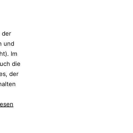
 der
n und
t). Im
uch die
es, der
halten
nrecht
lesen
n