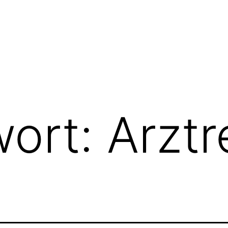
wort:
Arztr