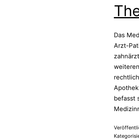
Th
Das Medi
Arzt-Pat
zahnärzt
weiteren
rechtlic
Apothek
befasst 
Medizinr
Veröffentl
Kategorisi