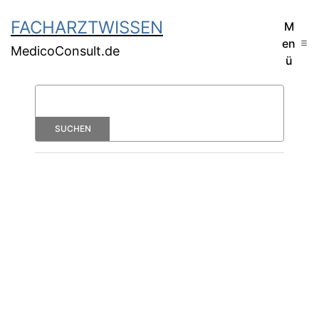
FACHARZTWISSEN
M
en
MedicoConsult.de
ü