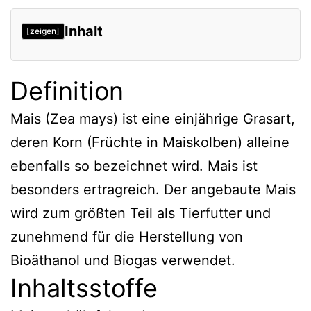
Inhalt
[zeigen]
Definition
Definition
Inhaltsstoffe
Nährwert
Mais (Zea mays) ist eine einjährige Grasart,
deren Korn (Früchte in Maiskolben) alleine
Mineralien und Vitamine
ebenfalls so bezeichnet wird. Mais ist
Sekundäre Pflanzenstoffe
besonders ertragreich. Der angebaute Mais
Von medizinischem Interesse
wird zum größten Teil als Tierfutter und
Verweise
zunehmend für die Herstellung von
Bioäthanol und Biogas verwendet.
Inhaltsstoffe