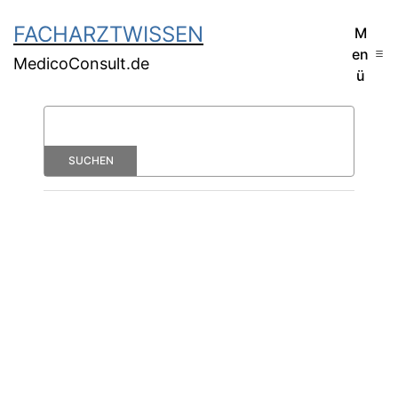
FACHARZTWISSEN
M
en
MedicoConsult.de
ü