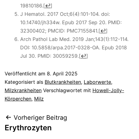
19810186.
[
↩
]
J Hematol. 2017 Oct;6(4):101-104. doi:
10.14740/jh334w. Epub 2017 Sep 20. PMID:
32300402; PMCID: PMC7155841.
[
↩
]
Arch Pathol Lab Med. 2019 Jan;143(1):112-114.
DOI: 10.5858/arpa.2017-0328-OA. Epub 2018
Jul 30. PMID: 30059259.
[
↩
]
Veröffentlicht am
8. April 2025
Kategorisiert als
Blutkrankheiten
,
Laborwerte
,
Milzkrankheiten
Verschlagwortet mit
Howell-Jolly-
Körperchen
,
Milz
Beitragsnavigation
Vorheriger Beitrag
Erythrozyten