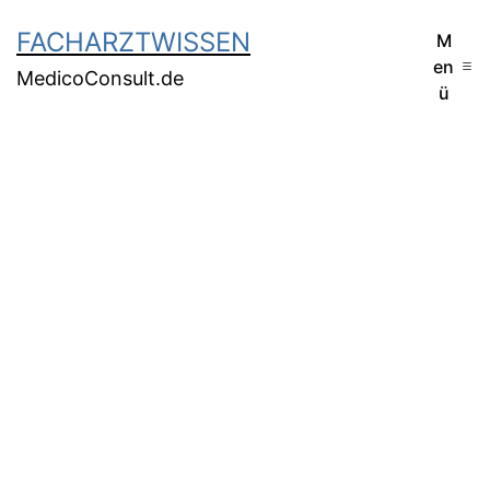
FACHARZTWISSEN
M
en
MedicoConsult.de
ü