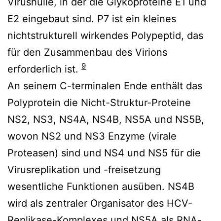
Virushülle, in der die Glykoproteine E1 und
E2 eingebaut sind. P7 ist ein kleines
nichtstrukturell wirkendes Polypeptid, das
für den Zusammenbau des Virions
9
erforderlich ist.
An seinem C-terminalen Ende enthält das
Polyprotein die Nicht-Struktur-Proteine
NS2, NS3, NS4A, NS4B, NS5A und NS5B,
wovon NS2 und NS3 Enzyme (virale
Proteasen) sind und NS4 und NS5 für die
Virusreplikation und -freisetzung
wesentliche Funktionen ausüben. NS4B
wird als zentraler Organisator des HCV-
Replikase-Komplexes und NS5A als RNA-