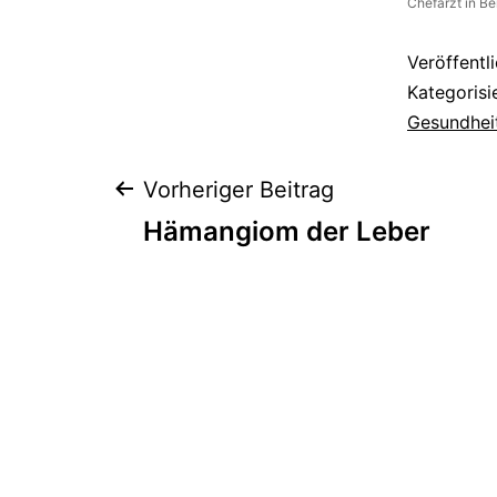
Chefarzt in Be
Veröffentl
Kategorisi
Gesundhei
Beitragsnaviga
Vorheriger Beitrag
Hämangiom der Leber