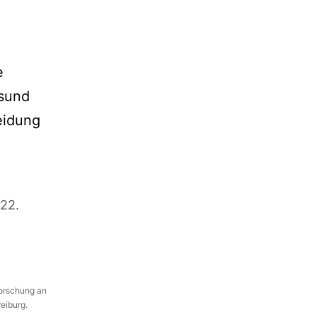
e
esund
eidung
22.
Forschung an
reiburg.