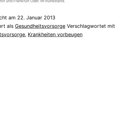
rlin und Frankfurt Oder. Im Ruhestand.
icht am
22. Januar 2013
ert als
Gesundheitsvorsorge
Verschlagwortet mit
tsvorsorge
,
Krankheiten vorbeugen
tion