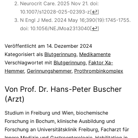
Neurocrit Care. 2025 Nov 21. doi:
10.1007/s12028-025-02393-z
[
↩
]
N Engl J Med. 2024 May 16;390(19):1745-1755.
doi: 10.1056/NEJMoa2313040
[
↩
]
Veröffentlicht am
14. Dezember 2024
Kategorisiert als
Blutgerinnung
,
Medikamente
Verschlagwortet mit
Blutgerinnung
,
Faktor Xa-
Hemmer
,
Gerinnungshemmer
,
Prothrombinkomplex
Von Prof. Dr. Hans-Peter Buscher
(Arzt)
Studium in Freiburg und Wien, biochemische
Forschung in Bochum, klinische Ausbildung und
Forschung an Universitätsklinik Freiburg, Facharzt für
Innere Medizin und Gastroenterologie, Habilitation in