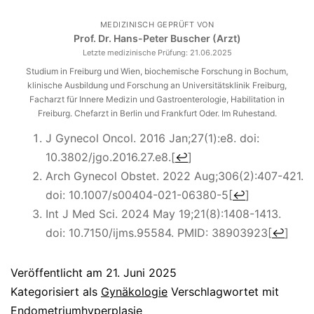
MEDIZINISCH GEPRÜFT VON
Prof. Dr. Hans-Peter Buscher (Arzt)
Letzte medizinische Prüfung:
21.06.2025
Studium in Freiburg und Wien, biochemische Forschung in Bochum,
klinische Ausbildung und Forschung an Universitätsklinik Freiburg,
Facharzt für Innere Medizin und Gastroenterologie, Habilitation in
Freiburg. Chefarzt in Berlin und Frankfurt Oder. Im Ruhestand.
J Gynecol Oncol. 2016 Jan;27(1):e8. doi:
10.3802/jgo.2016.27.e8.
[
↩
]
Arch Gynecol Obstet. 2022 Aug;306(2):407-421.
doi: 10.1007/s00404-021-06380-5
[
↩
]
Int J Med Sci. 2024 May 19;21(8):1408-1413.
doi: 10.7150/ijms.95584. PMID: 38903923
[
↩
]
Veröffentlicht am
21. Juni 2025
Kategorisiert als
Gynäkologie
Verschlagwortet mit
Endometriumhyperplasie