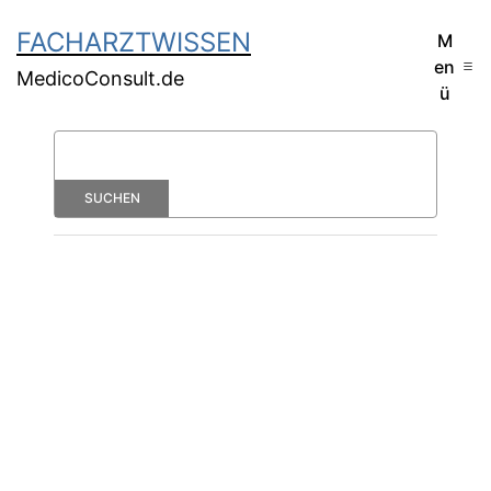
FACHARZTWISSEN
M
en
MedicoConsult.de
ü