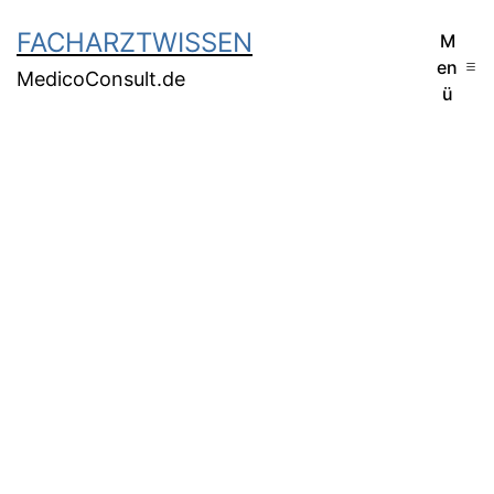
FACHARZTWISSEN
M
en
MedicoConsult.de
ü