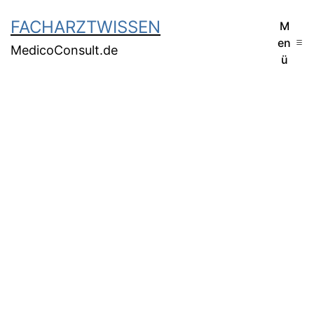
FACHARZTWISSEN
M
en
MedicoConsult.de
ü