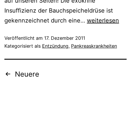
auf unseren Seiten! Die exokrine
Insuffizienz der Bauchspeicheldrüse ist
Chronische
gekennzeichnet durch eine…
weiterlesen
Pankreasinsuffi
Veröffentlicht am
17. Dezember 2011
Kategorisiert als
Entzündung
,
Pankreaskrankheiten
Seitennummerierung
Neuere
der
Beiträge