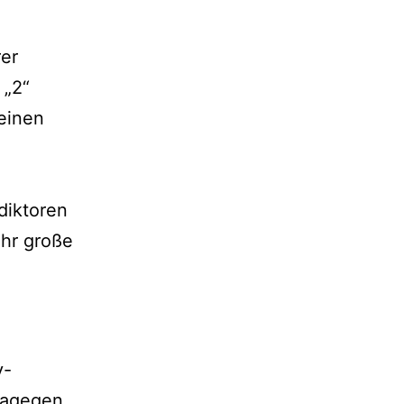
rer
 „2“
einen
diktoren
ehr große
y-
 dagegen