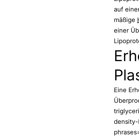
auf eine
mäßige
einer Üb
Lipopro
Erh
Pla
Eine Erh
Überprod
triglyce
density-
phrases