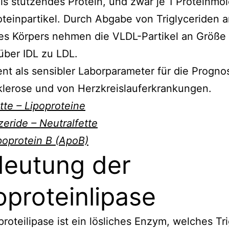
ls stützendes Protein, und zwar je 1 Proteinmol
oteinpartikel. Durch Abgabe von Triglyceriden a
es Körpers nehmen die VLDL-Partikel an Größe
über IDL zu LDL.
nt als sensibler Laborparameter für die Progno
klerose und von Herzkreislauferkrankungen.
tte – Lipoproteine
zeride – Neutralfette
poprotein B (ApoB)
eutung der
oproteinlipase
proteilipase ist ein lösliches Enzym, welches Tr