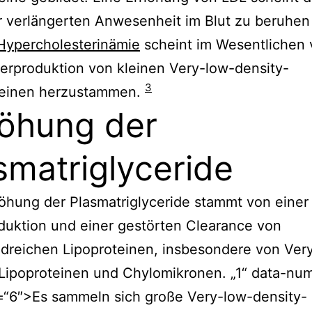
r verlängerten Anwesenheit im Blut zu beruhe
Hypercholesterinämie
scheint im Wesentlichen
erproduktion von kleinen Very-low-density-
3
teinen herzustammen.
öhung der
smatriglyceride
öhung der Plasmatriglyceride stammt von einer
uktion und einer gestörten Clearance von
ridreichen Lipoproteinen, insbesondere von Ver
Lipoproteinen und Chylomikronen. „1“ data-nu
=“6″>Es sammeln sich große Very-low-density-