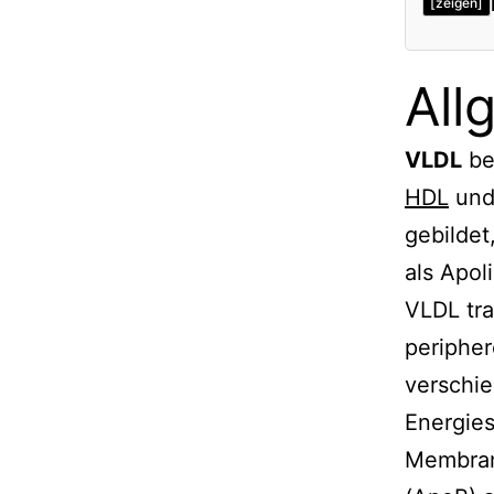
[zeigen]
All
VLDL
bed
HDL
un
gebildet
als Apol
VLDL tra
peripher
verschie
Energie
Membrans