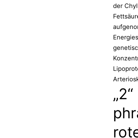
der Chyl
Fettsäur
aufgeno
Energie
genetisc
Konzent
Lipoprot
Arterios
„2“
phr
rot