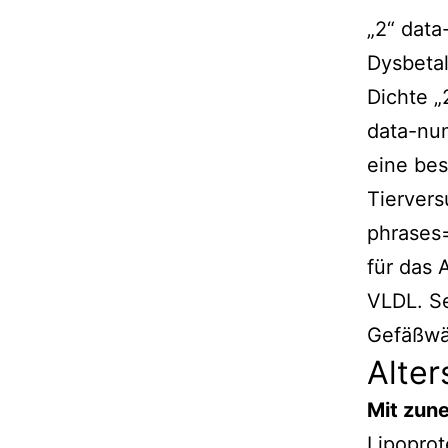
„2“ data
Dysbetal
Dichte 
data-nu
eine bes
Tiervers
phrases=
für das 
VLDL. Se
Gefäßw
Alter
Mit zun
Lipoprot