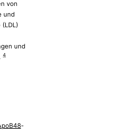
en von
e und
 (LDL)
ngen und
4
.
ApoB48
-