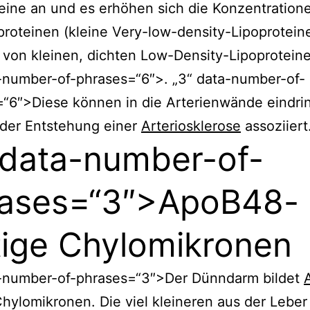
eine an und es erhöhen sich die Konzentration
proteinen (kleine Very-low-density-Lipoprotein
 von kleinen, dichten Low-Density-Lipoproteine
-number-of-phrases=“6″>. „3“ data-number-of-
=“6″>Diese können in die Arterienwände eindri
 der Entstehung einer
Arteriosklerose
assoziiert
 data-number-of-
ases=“3″>ApoB48-
tige Chylomikronen
a-number-of-phrases=“3″>Der Dünndarm bildet
Chylomikronen. Die viel kleineren aus der Leber