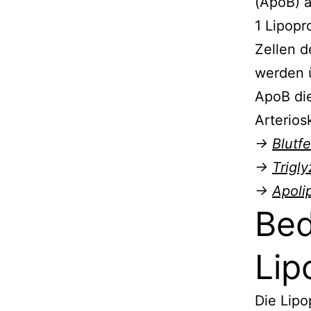
(ApoB) a
1 Lipopr
Zellen d
werden 
ApoB die
Arterios
→
Blutfe
→
Trigly
→
Apoli
Bed
Lip
Die Lipo