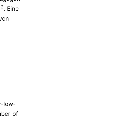
2
n
. Eine
 von
y-low-
mber-of-