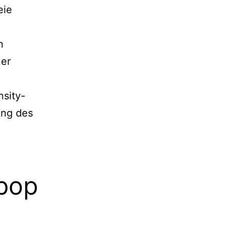
eie
n
ner
e
sity-
ung des
pop