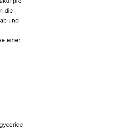
ekül pro
n die
 ab und
se einer
igyceride