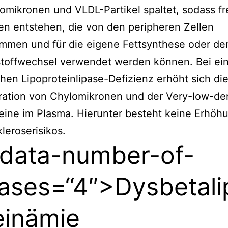
omikronen und VLDL-Partikel spaltet, sodass fr
en entstehen, die von den peripheren Zellen
mmen und für die eigene Fettsynthese oder de
stoffwechsel verwendet werden können. Bei ei
hen Lipoproteinlipase-Defizienz erhöht sich di
ration von Chylomikronen und der Very-low-den
eine im Plasma. Hierunter besteht keine Erhöh
kleroserisikos.
 data-number-of-
ases=“4″>Dysbetali
einämie