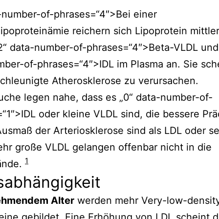
-number-of-phrases=“4″>Bei einer
ipoproteinämie reichern sich Lipoprotein mittle
„2“ data-number-of-phrases=“4″>Beta-VLDL und
mber-of-phrases=“4″>IDL im Plasma an. Sie sch
chleunigte Atherosklerose zu verursachen.
uche legen nahe, dass es „0“ data-number-of-
“1″>IDL oder kleine VLDL sind, die bessere Prä
Ausmaß der Arteriosklerose sind als LDL oder s
hr große VLDL gelangen offenbar nicht in die
1
ände.
sabhängigkeit
ehmendem Alter
werden mehr Very-low-densit
eine gebildet. Eine Erhöhung von LDL scheint