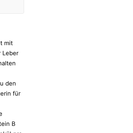
t mit
r Leber
halten
zu den
erin für
e
tein B