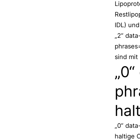
Lipoprot
Restlipo
IDL) und
„2“ data
phrases
sind mit
„0“
phr
hal
„0“ dat
haltige 