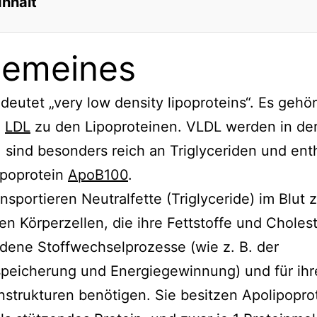
Inhalt
gemeines
eutet „very low density lipoproteins“. Es gehör
d
LDL
zu den Lipoproteinen. VLDL werden in de
, sind besonders reich an Triglyceriden und ent
ipoprotein
ApoB100
.
nsportieren Neutralfette (Triglyceride) im Blut 
en Körperzellen, die ihre Fettstoffe und Cholest
dene Stoffwechselprozesse (wie z. B. der
speicherung und Energiegewinnung) und für ihr
trukturen benötigen. Sie besitzen Apolipopro