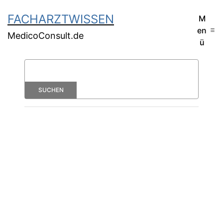
FACHARZTWISSEN
M
en
MedicoConsult.de
ü