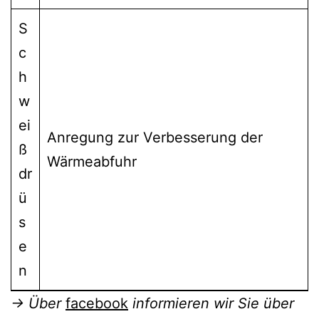
S
c
h
w
ei
Anregung zur Verbesserung der
ß
Wärmeabfuhr
dr
ü
s
e
n
→ Über
facebook
informieren wir Sie über