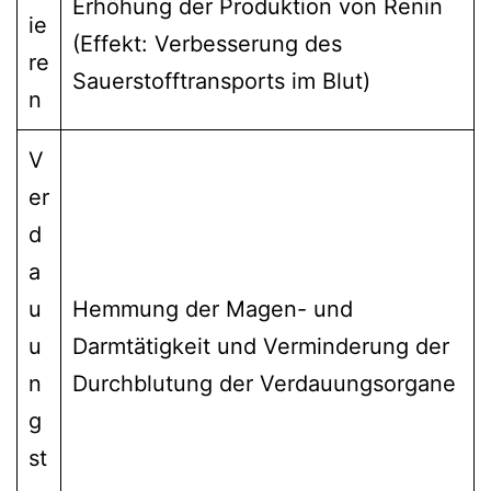
Erhöhung der Produktion von Renin
ie
(Effekt: Verbesserung des
re
Sauerstofftransports im Blut)
n
V
er
d
a
u
Hemmung der Magen- und
u
Darmtätigkeit und Verminderung der
n
Durchblutung der Verdauungsorgane
g
st