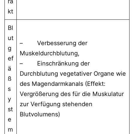
ra
kt
Bl
ut
– Verbesserung der
g
Muskeldurchblutung,
ef
– Einschränkung der
ä
Durchblutung vegetativer Organe wie
ß
des Magendarmkanals (Effekt:
s
Vergrößerung des für die Muskulatur
y
zur Verfügung stehenden
st
Blutvolumens)
e
m