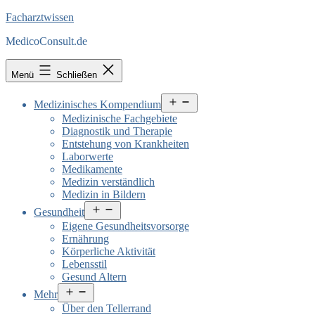
Facharztwissen
MedicoConsult.de
Menü
Schließen
Menü
Medizinisches Kompendium
öffnen
Medizinische Fachgebiete
Diagnostik und Therapie
Entstehung von Krankheiten
Laborwerte
Medikamente
Medizin verständlich
Medizin in Bildern
Menü
Gesundheit
öffnen
Eigene Gesundheitsvorsorge
Ernährung
Körperliche Aktivität
Lebensstil
Gesund Altern
Menü
Mehr
öffnen
Über den Tellerrand