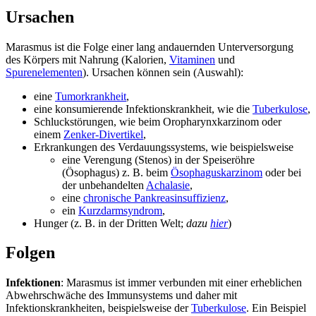
Ursachen
Marasmus ist die Folge einer lang andauernden Unterversorgung
des Körpers mit Nahrung (Kalorien,
Vitaminen
und
Spurenelementen
). Ursachen können sein (Auswahl):
eine
Tumorkrankheit
,
eine konsumierende Infektionskrankheit, wie die
Tuberkulose
,
Schluckstörungen, wie beim Oropharynxkarzinom oder
einem
Zenker-Divertikel
,
Erkrankungen des Verdauungssystems, wie beispielsweise
eine Verengung (Stenos) in der Speiseröhre
(Ösophagus) z. B. beim
Ösophaguskarzinom
oder bei
der unbehandelten
Achalasie
,
eine
chronische Pankreasinsuffizienz
,
ein
Kurzdarmsyndrom
,
Hunger (z. B. in der Dritten Welt;
dazu
hier
)
Folgen
Infektionen
: Marasmus ist immer verbunden mit einer erheblichen
Abwehrschwäche des Immunsystems und daher mit
Infektionskrankheiten, beispielsweise der
Tuberkulose
. Ein Beispiel