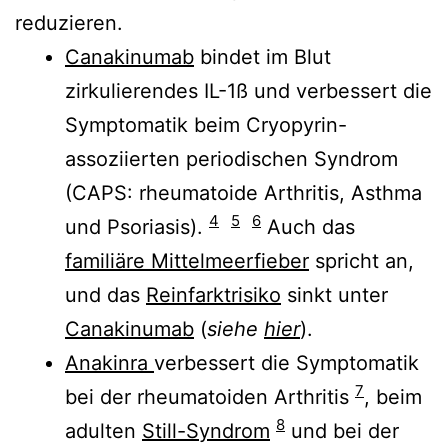
reduzieren.
Canakinumab
bindet im Blut
zirkulierendes IL-1ß und verbessert die
Symptomatik beim Cryopyrin-
assoziierten periodischen Syndrom
(CAPS: rheumatoide Arthritis, Asthma
4
5
6
und Psoriasis).
Auch das
familiäre Mittelmeerfieber
spricht an,
und das
Reinfarktrisiko
sinkt unter
Canakinumab
(
siehe
hier
).
Anakinra
verbessert die Symptomatik
7
bei der rheumatoiden Arthritis
, beim
8
adulten
Still-Syndrom
und bei der