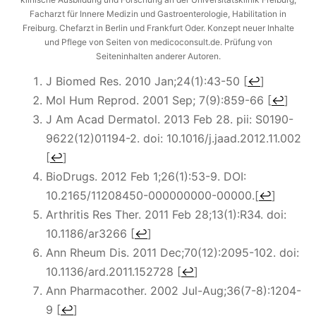
Facharzt für Innere Medizin und Gastroenterologie, Habilitation in
Freiburg. Chefarzt in Berlin und Frankfurt Oder. Konzept neuer Inhalte
und Pflege von Seiten von medicoconsult.de. Prüfung von
Seiteninhalten anderer Autoren.
J Biomed Res. 2010 Jan;24(1):43-50
[
↩
]
Mol Hum Reprod. 2001 Sep; 7(9):859-66
[
↩
]
J Am Acad Dermatol. 2013 Feb 28. pii: S0190-
9622(12)01194-2. doi: 10.1016/j.jaad.2012.11.002
[
↩
]
BioDrugs. 2012 Feb 1;26(1):53-9. DOI:
10.2165/11208450-000000000-00000.
[
↩
]
Arthritis Res Ther. 2011 Feb 28;13(1):R34. doi:
10.1186/ar3266
[
↩
]
Ann Rheum Dis. 2011 Dec;70(12):2095-102. doi:
10.1136/ard.2011.152728
[
↩
]
Ann Pharmacother. 2002 Jul-Aug;36(7-8):1204-
9
[
↩
]