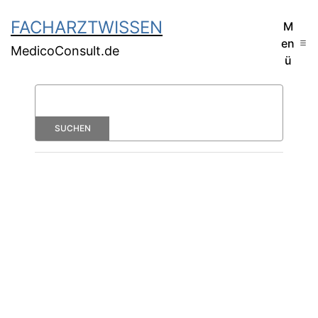
FACHARZTWISSEN
M
en
MedicoConsult.de
ü