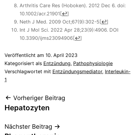
Arthritis Care Res (Hoboken). 2012 Dec 6. doi:
10.1002/acr.21901
[
↩
]
Neth J Med. 2009 Oct;67(9):302-5
[
↩
]
Int J Mol Sci. 2022 Apr 28;23(9):4906. DOI:
10.3390/ijms23094906
[
↩
]
Veröffentlicht am
10. April 2023
Kategorisiert als
Entzündung
,
Pathophysiologie
Verschlagwortet mit
Entzündungsmediator
,
Interleukin-
1
Beitragsnavigation
Vorheriger Beitrag
Hepatozyten
Nächster Beitrag