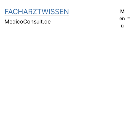
FACHARZTWISSEN
M
en
MedicoConsult.de
ü