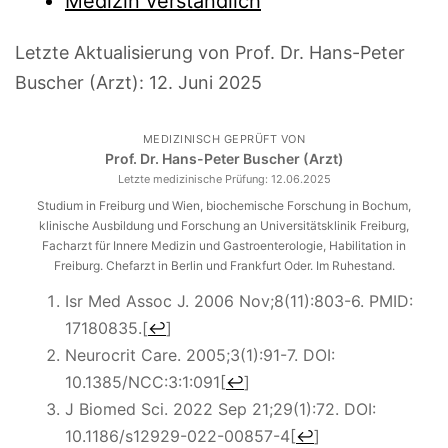
Medizin verständlich
Letzte Aktualisierung von Prof. Dr. Hans-Peter
Buscher (Arzt):
12. Juni 2025
MEDIZINISCH GEPRÜFT VON
Prof. Dr. Hans-Peter Buscher (Arzt)
Letzte medizinische Prüfung:
12.06.2025
Studium in Freiburg und Wien, biochemische Forschung in Bochum,
klinische Ausbildung und Forschung an Universitätsklinik Freiburg,
Facharzt für Innere Medizin und Gastroenterologie, Habilitation in
Freiburg. Chefarzt in Berlin und Frankfurt Oder. Im Ruhestand.
Isr Med Assoc J. 2006 Nov;8(11):803-6. PMID:
17180835.
[
↩
]
Neurocrit Care. 2005;3(1):91-7. DOI:
10.1385/NCC:3:1:091
[
↩
]
J Biomed Sci. 2022 Sep 21;29(1):72. DOI:
10.1186/s12929-022-00857-4
[
↩
]