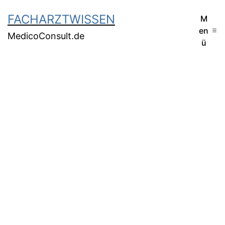
FACHARZTWISSEN
M
en
MedicoConsult.de
ü