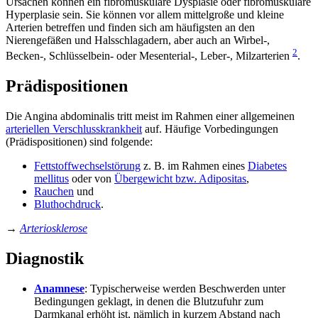
Ursachen können ein fibromuskuläre Dysplasie oder fibromuskuläre
Hyperplasie sein. Sie können vor allem mittelgroße und kleine
Arterien betreffen und finden sich am häufigsten an den
Nierengefäßen und Halsschlagadern, aber auch an Wirbel-,
2
Becken-, Schlüsselbein- oder Mesenterial-, Leber-, Milzarterien
.
Prädispositionen
Die Angina abdominalis tritt meist im Rahmen einer allgemeinen
arteriellen Verschlusskrankheit
auf. Häufige Vorbedingungen
(Prädispositionen) sind folgende:
Fettstoffwechselstörung
z. B. im Rahmen eines
Diabetes
mellitus
oder von
Übergewicht bzw. Adipositas
,
Rauchen
und
Bluthochdruck
.
→
Arteriosklerose
Diagnostik
Anamnese
: Typischerweise werden Beschwerden unter
Bedingungen geklagt, in denen die Blutzufuhr zum
Darmkanal erhöht ist, nämlich in kurzem Abstand nach