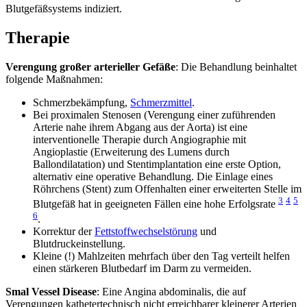
Blutgefäßsystems indiziert.
Therapie
Verengung großer arterieller Gefäße
: Die Behandlung beinhaltet
folgende Maßnahmen:
Schmerzbekämpfung,
Schmerzmittel
.
Bei proximalen Stenosen (Verengung einer zuführenden
Arterie nahe ihrem Abgang aus der Aorta) ist eine
interventionelle Therapie durch Angiographie mit
Angioplastie (Erweiterung des Lumens durch
Ballondilatation) und Stentimplantation eine erste Option,
alternativ eine operative Behandlung. Die Einlage eines
Röhrchens (Stent) zum Offenhalten einer erweiterten Stelle im
3
4
5
Blutgefäß hat in geeigneten Fällen eine hohe Erfolgsrate
6
.
Korrektur der
Fettstoffwechselstörung
und
Blutdruckeinstellung.
Kleine (!) Mahlzeiten mehrfach über den Tag verteilt helfen
einen stärkeren Blutbedarf im Darm zu vermeiden.
Smal Vessel Disease
: Eine Angina abdominalis, die auf
Verengungen kathetertechnisch nicht erreichbarer kleinerer Arterien