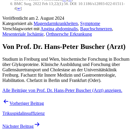
BMC Surg. 2022 Feb 13;22(1):56. DOI: 10.1186/s12893-022-01511-
4
[
↩
]
Veröffentlicht am
2. August 2024
Kategorisiert als
Magendarmkrankheiten
,
Symptome
Verschlagwortet mit
Angina abdominalis
,
Bauchschmerzen
,
Mesenteriale Ischämie
,
Orthnersche Erkrankung
Von Prof. Dr. Hans-Peter Buscher (Arzt)
Studium in Freiburg und Wien, biochemische Forschung in Bochum
über Glykoproteine. Klinische Ausbildung und Forschung über
Gallensäuretransport und Cholestase an der Universitätsklinik
Freiburg. Facharzt für Innere Medizin und Gastroenterologie,
Habilitation. Chefarzt in Berlin und Frankfurt (Oder).
Alle Beiträge von Prof. Dr. Hans-Peter Buscher (Arzt) anzeigen.
Beitragsnavigation
Vorheriger Beitrag
Trikuspidalinsuffizienz
Nächster Beitrag