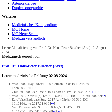
Arteriosklerose
Duplexsonographie
Weiteres
Medizinisches Kompendium
MC Home
MC Neue Seiten
Medizin verständlich
Letzte Aktualisierung von Prof. Dr. Hans-Peter Buscher (Arzt):
2. August
2024
Medizinisch geprüft von
Prof. Dr. Hans-Peter Buscher (Arzt)
Letzte medizinische Prüfung:
02.08.2024
Vasa. 2000 May;29(2):141-5. German. DOI: 10.1024/0301-
1526.29.2.141.
[
↩
]
Chir Ital. 2009 Sep-Dec;61(5-6):659-65. PMID: 20380275
[
↩
]
[
↩
]
Vasa. 2012 Nov;41(6):425-31. DOI: 10.1024/0301-1526/a000232
[
↩
]
Eur J Vasc Endovasc Surg. 2017 Apr;53(4):460-510. DOI:
10.1016/j.ejvs.2017.01.010.
[
↩
]
Vasc Endovascular Surg. 2019 Jan;53(1):42-50. DOI:
10.1177/1538574418805228
[
↩
]
[
↩
]