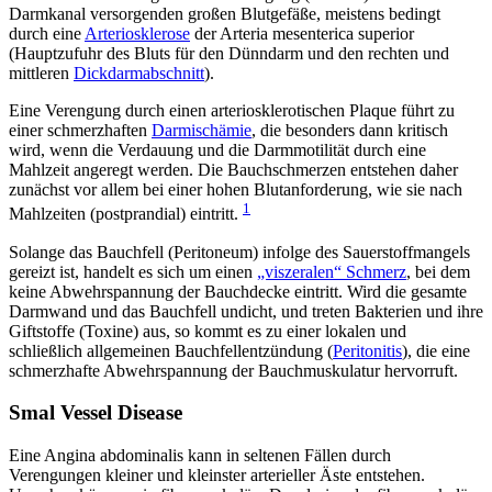
Darmkanal versorgenden großen Blutgefäße, meistens bedingt
durch eine
Arteriosklerose
der Arteria mesenterica superior
(Hauptzufuhr des Bluts für den Dünndarm und den rechten und
mittleren
Dickdarmabschnitt
).
Eine Verengung durch einen arteriosklerotischen Plaque führt zu
einer schmerzhaften
Darmischämie
, die besonders dann kritisch
wird, wenn die Verdauung und die Darmmotilität durch eine
Mahlzeit angeregt werden. Die Bauchschmerzen entstehen daher
zunächst vor allem bei einer hohen Blutanforderung, wie sie nach
1
Mahlzeiten (postprandial) eintritt.
Solange das Bauchfell (Peritoneum) infolge des Sauerstoffmangels
gereizt ist, handelt es sich um einen
„viszeralen“ Schmerz
, bei dem
keine Abwehrspannung der Bauchdecke eintritt. Wird die gesamte
Darmwand und das Bauchfell undicht, und treten Bakterien und ihre
Giftstoffe (Toxine) aus, so kommt es zu einer lokalen und
schließlich allgemeinen Bauchfellentzündung (
Peritonitis
), die eine
schmerzhafte Abwehrspannung der Bauchmuskulatur hervorruft.
Smal Vessel Disease
Eine Angina abdominalis kann in seltenen Fällen durch
Verengungen kleiner und kleinster arterieller Äste entstehen.