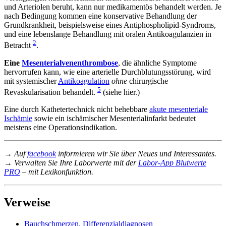
und Arteriolen beruht, kann nur medikamentös behandelt werden. Je
nach Bedingung kommen eine konservative Behandlung der
Grundkrankheit, beispielsweise eines Antiphospholipid-Syndroms,
und eine lebenslange Behandlung mit oralen Antikoagulanzien in
2
Betracht
.
Eine
Mesenterialvenenthrombose
, die ähnliche Symptome
hervorrufen kann, wie eine arterielle Durchblutungsstörung, wird
mit systemischer
Antikoagulation
ohne
chirurgische
5
Revaskularisation behandelt.
(siehe hier.)
Eine durch Kathetertechnick nicht behebbare
akute mesenteriale
Ischämie
sowie ein ischämischer Mesenterialinfarkt bedeutet
meistens eine Operationsindikation.
→ Auf
facebook
informieren wir Sie über Neues und Interessantes.
→ Verwalten Sie Ihre Laborwerte mit der
Labor-App Blutwerte
PRO
– mit Lexikonfunktion.
Verweise
Bauchschmerzen, Differenzialdiagnosen