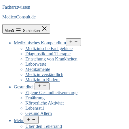
Facharztwissen
MedicoConsult.de
Menü
Schließen
Menü
Medizinisches Kompendium
öffnen
Medizinische Fachgebiete
Diagnostik und Therapie
Entstehung von Krankheiten
Laborwerte
Medikamente
Medizin verständlich
Medizin in Bildern
Menü
Gesundheit
öffnen
Eigene Gesundheitsvorsorge
Ernährung
Körperliche Aktivität
Lebensstil
Gesund Altern
Menü
Mehr
öffnen
Über den Tellerrand