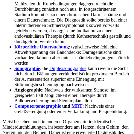
Mahlzeiten. In Ruhebedingungen dagegen reicht die
Durchblutung zunächst noch aus. In fortgeschrittenem
Stadium kommt es zu einer chronischen Darmischämie und
einem Dauerschmerz. Die Diagnostik sollte bereits bei einer
intermittierenden Schmerzsymptomatik soweit vorwärts
getrieben werden, dass ggf. eine Indikation zu einer
endovaskulären Therapie (durch Kathetertechnik) gestellt und
durchgeführt werden kann.
Körperliche Untersuchung
: typischerweise fehlt eine
Abwehrspannung der Bauchdecke; Darmgeräusche sind
vorhanden, können aber unter Ischämiebedingungen spärlich
werden.
Sonographie
: die
Duplexsonographie
kann (wenn die Sicht
nicht durch Blähungen verhindert ist) im proximalen Bereich
der A. mesenterica superior eine Einengung mit
Strömungsbeschleunigung nachweisen.
Angiographie
: Nachweis der wirksamen Stenose; im
geeigneten Fall Möglichkeit einer Therapie durch
Ballonerweiterung und Stentimplantation.
Computertomographie
und
MRT
: Nachweis einer
Gefäßverengung oder einer Verkalkung und Plaquebildung.
Meist bestehen auch in anderen Organen arteriosklerotische
Minderdurchblutungen, insbesondere am Herzen, dem Gehirn, den
Nieren und den Beinen. Daher ist eine erweiterte Diagnostik des