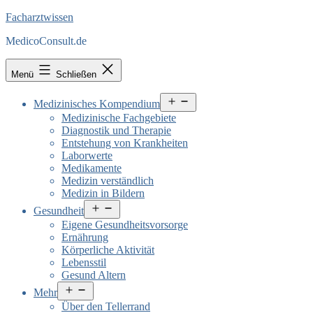
Facharztwissen
MedicoConsult.de
Menü
Schließen
Menü
Medizinisches Kompendium
öffnen
Medizinische Fachgebiete
Diagnostik und Therapie
Entstehung von Krankheiten
Laborwerte
Medikamente
Medizin verständlich
Medizin in Bildern
Menü
Gesundheit
öffnen
Eigene Gesundheitsvorsorge
Ernährung
Körperliche Aktivität
Lebensstil
Gesund Altern
Menü
Mehr
öffnen
Über den Tellerrand