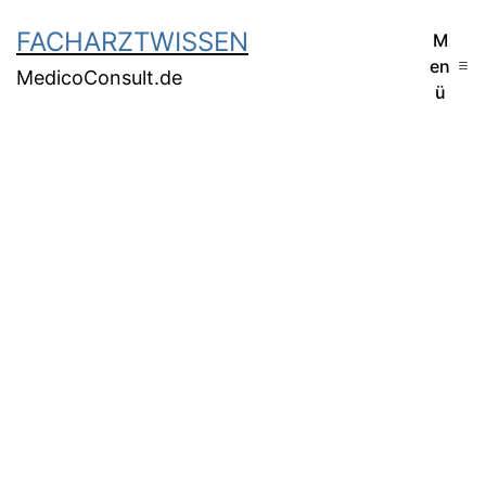
FACHARZTWISSEN
M
en
MedicoConsult.de
ü