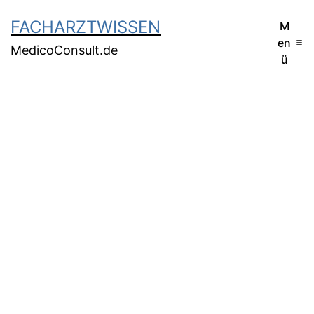
FACHARZTWISSEN
M
en
MedicoConsult.de
ü