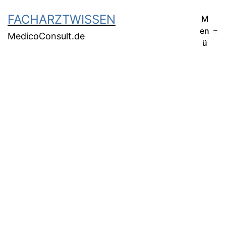
FACHARZTWISSEN
M
en
MedicoConsult.de
ü