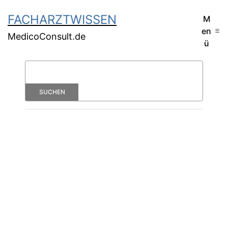
FACHARZTWISSEN
M
en
MedicoConsult.de
ü