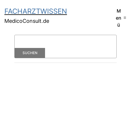
FACHARZTWISSEN
M
en
MedicoConsult.de
ü