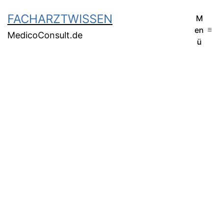
FACHARZTWISSEN
M
en
MedicoConsult.de
ü