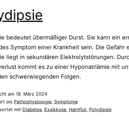
ydipsie
ie bedeutet übermäßiger Durst. Sie kann ein er
es Symptom einer Krankheit sein. Die Gefahr e
ie liegt in sekundären Elektrolytstörungen. Dur
erlust kommt es zu einer Hyponatriämie mit un
en schwerwiegenden Folgen.
icht am
18. März 2024
ert als
Pathophysiologie
,
Symptome
wortet mit
Diabetes
,
Exsikkose
,
Harnflut
,
Polydipsie