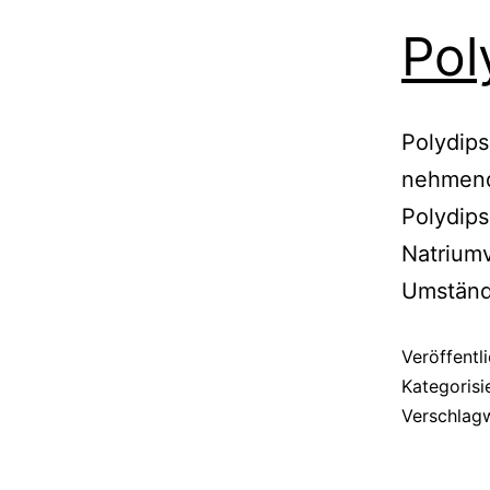
Pol
Polydips
nehmend
Polydips
Natriumv
Umständ
Veröffentl
Kategorisi
Verschlag