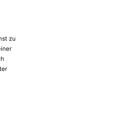
nst zu
iner
ch
ter