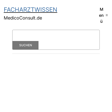
FACHARZTWISSEN
M
en
MedicoConsult.de
ü