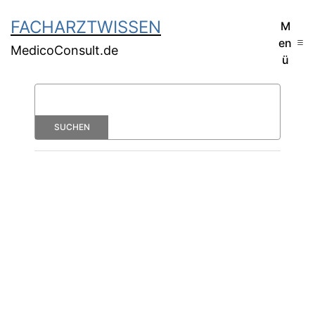
FACHARZTWISSEN
M
en
MedicoConsult.de
ü