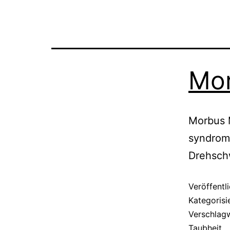
Mor
Morbus M
syndrome
Drehschw
Veröffentl
Kategorisi
Verschlag
Taubheit