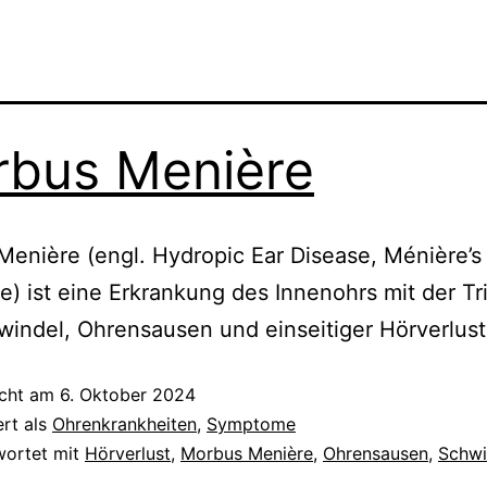
bus Menière
enière (engl. Hydropic Ear Disease, Ménière’s
) ist eine Erkrankung des Innenohrs mit der Tr
indel, Ohrensausen und einseitiger Hörverlust
icht am
6. Oktober 2024
ert als
Ohrenkrankheiten
,
Symptome
wortet mit
Hörverlust
,
Morbus Menière
,
Ohrensausen
,
Schwi