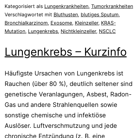
Kategorisiert als
Lungenkrankheiten
,
Tumorkrankheiten
Verschlagwortet mit
Bluthusten
,
blutiges Sputum
,
Bronchialkarzinom
,
Exosome
,
Kleinzeller
,
KRAS-
Mutation
,
Lungenkrebs
,
Nichtkleinzeller
,
NSCLC
Lungenkrebs – Kurzinfo
Häufigste Ursachen von Lungenkrebs ist
Rauchen (über 80 %), deutlich seltener sind
genetische Veranlagungen, Asbest, Radon-
Gas und andere Strahlenquellen sowie
sonstige chemische und infektiöse
Auslöser. Luftverschmutzung und jede
chronische Entzündung (z. B. eine