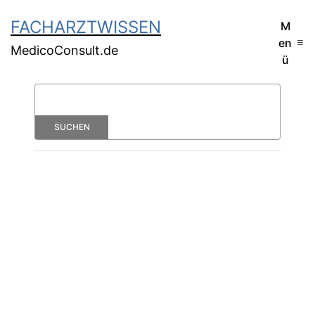
FACHARZTWISSEN
M
en
MedicoConsult.de
ü