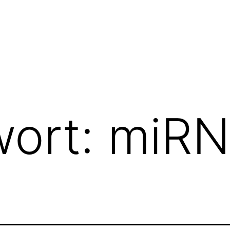
wort:
miR