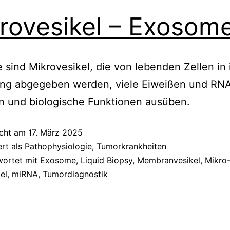
rovesikel – Exosom
sind Mikrovesikel, die von lebenden Zellen in 
g abgegeben werden, viele Eiweißen und RN
n und biologische Funktionen ausüben.
icht am
17. März 2025
ert als
Pathophysiologie
,
Tumorkrankheiten
wortet mit
Exosome
,
Liquid Biopsy
,
Membranvesikel
,
Mikro
el
,
miRNA
,
Tumordiagnostik