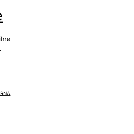
e
ihre
A
-RNA
,