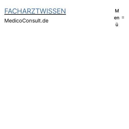
FACHARZTWISSEN
M
en
MedicoConsult.de
ü