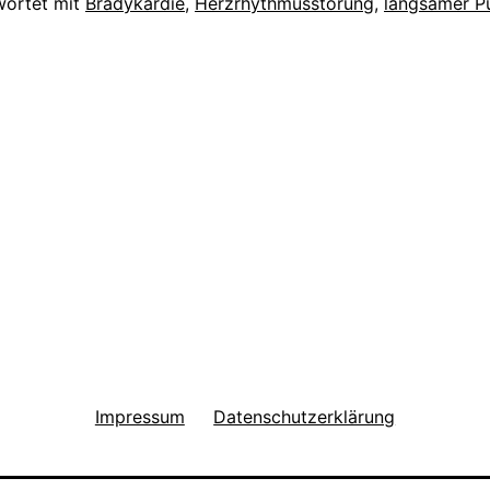
wortet mit
Bradykardie
,
Herzrhythmusstörung
,
langsamer P
Impressum
Datenschutzerklärung