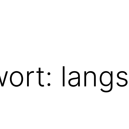
wort:
lang