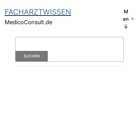
FACHARZTWISSEN
M
en
MedicoConsult.de
ü