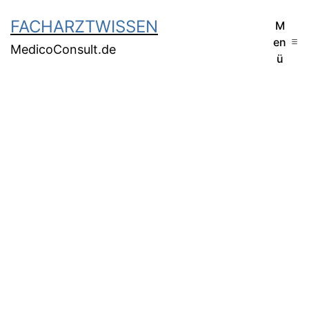
FACHARZTWISSEN
M
en
MedicoConsult.de
ü