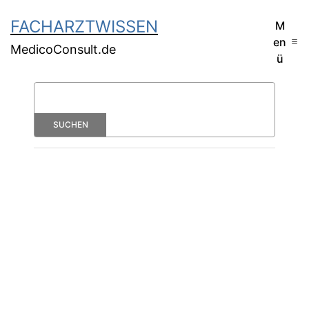
FACHARZTWISSEN
M
en
MedicoConsult.de
ü