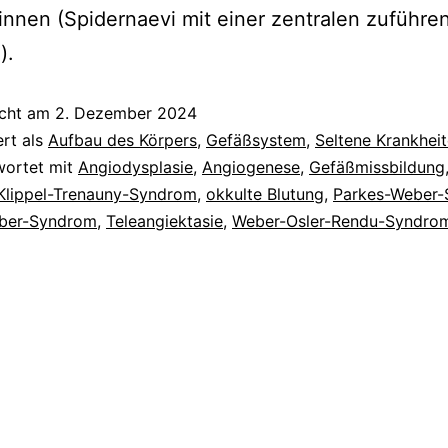
nnen (Spidernaevi mit einer zentralen zuführe
).
icht am
2. Dezember 2024
ert als
Aufbau des Körpers
,
Gefäßsystem
,
Seltene Krankhei
wortet mit
Angiodysplasie
,
Angiogenese
,
Gefäßmissbildung
Klippel-Trenauny-Syndrom
,
okkulte Blutung
,
Parkes-Weber
ber-Syndrom
,
Teleangiektasie
,
Weber-Osler-Rendu-Syndro