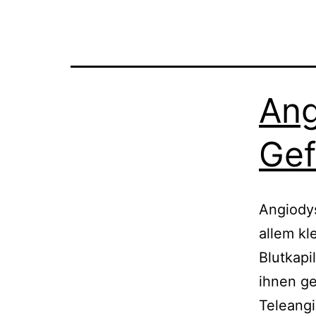
Ang
Gef
Angiodys
allem kl
Blutkapi
ihnen g
Teleang