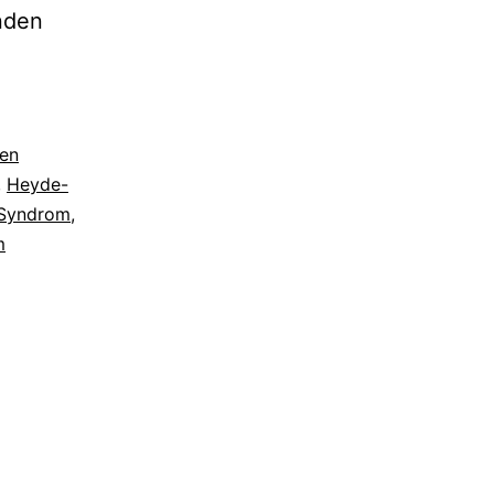
nden
ten
,
Heyde-
-Syndrom
,
m