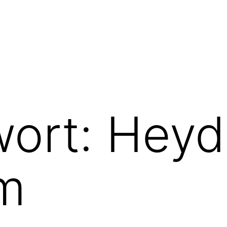
wort:
Heyd
m