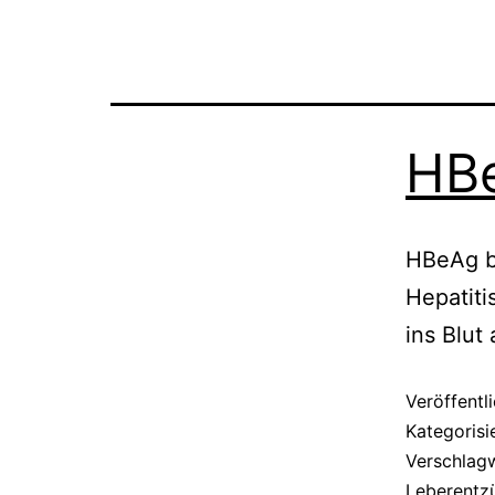
HB
HBeAg be
Hepatiti
ins Blut
Veröffentl
Kategorisi
Verschlag
Leberentz