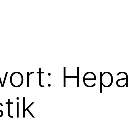
wort:
Hepat
tik