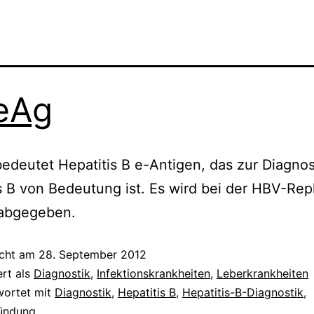
eAg
deutet Hepatitis B e-Antigen, das zur Diagnos
s B von Bedeutung ist. Es wird bei der HBV-Repl
 abgegeben.
icht am
28. September 2012
ert als
Diagnostik
,
Infektionskrankheiten
,
Leberkrankheiten
wortet mit
Diagnostik
,
Hepatitis B
,
Hepatitis-B-Diagnostik
,
ündung